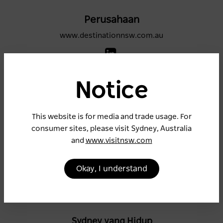
Perusahaan
www.destinationnsw.com.au
Notice
Inggris Raya
www.visitnsw.com
This website is for media and trade usage. For
consumer sites, please visit Sydney, Australia
and
www.visitnsw.com
Kota Sydney
Okay, I understand
www.sydney.com
Sydney yang Hidup