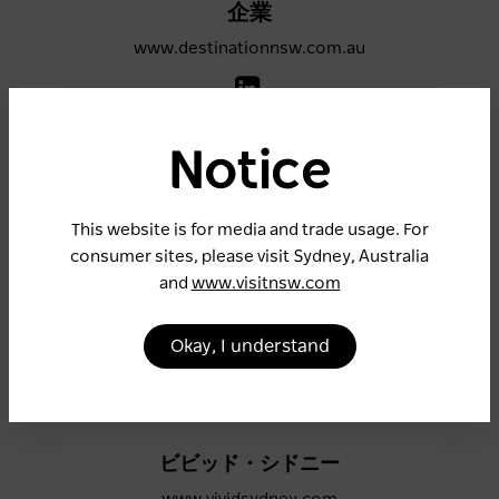
企業
www.destinationnsw.com.au
Notice
ニューサウスウェールズ州
www.visitnsw.com
This website is for media and trade usage. For
consumer sites, please visit Sydney, Australia
and
www.visitnsw.com
シドニー
Okay, I understand
www.sydney.com
ビビッド・シドニー