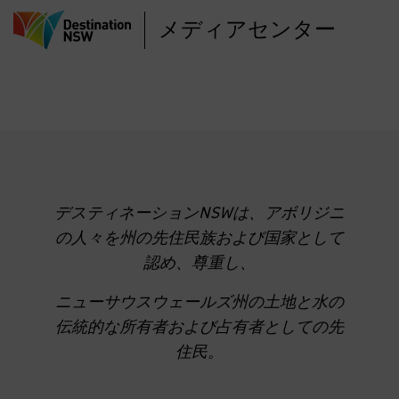
メ
メディアセンター
イ
ン
コ
ン
テ
ン
ツ
に
デスティネーションNSWは、アボリジニ
移
の人々を州の先住民族および国家として
動
認め、尊重し、
ニューサウスウェールズ州の土地と水の
伝統的な所有者および占有者としての先
住民。