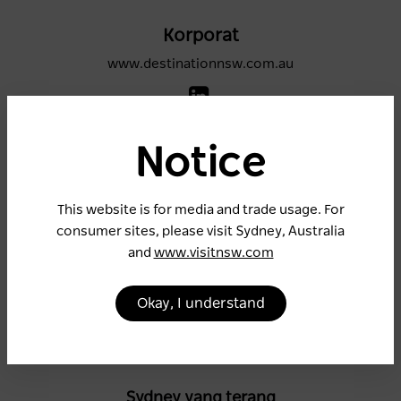
Korporat
www.destinationnsw.com.au
Notice
NSW
www.visitnsw.com
This website is for media and trade usage. For
consumer sites, please visit Sydney, Australia
and
www.visitnsw.com
Sydney
Okay, I understand
www.sydney.com
Sydney yang terang