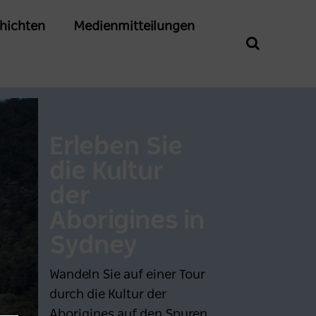
chichten
Medienmitteilungen
Erleben Sie
die Kultur
der
Aborigines in
Sydney
Wandeln Sie auf einer Tour
durch die Kultur der
Aborigines auf den Spuren