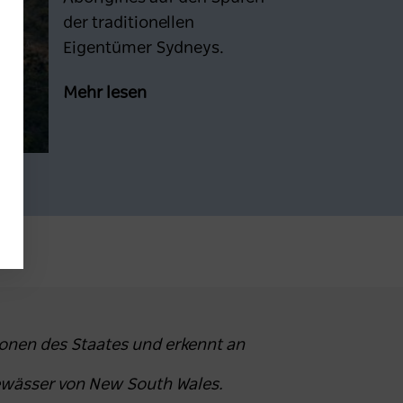
der traditionellen
Eigentümer Sydneys.
Mehr lesen
ionen des Staates und erkennt an
ewässer von New South Wales.