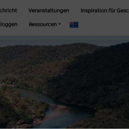
Direkt
in
chricht
Veranstaltungen
Inspiration für Ges
zum
vigation
Inhalt
nloggen
Ressourcen