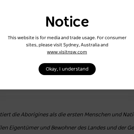
Notice
This website is for media and trade usage. For consumer
sites, please visit Sydney, Australia and
www.visitnsw.com
Okay, I understand
iert die Aborigines als die ersten Menschen und Nat
nellen Eigentümer und Bewohner des Landes und der G