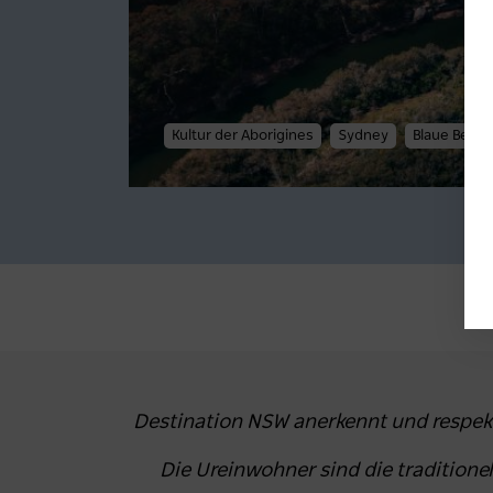
Kultur der Aborigines
Sydney
Blaue Berge
Destination NSW anerkennt und respekt
Die Ureinwohner sind die traditio