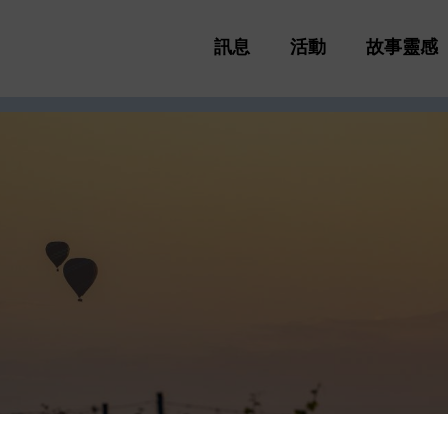
移
Main
至
訊息
活動
故事靈感
主
navigation
內
容