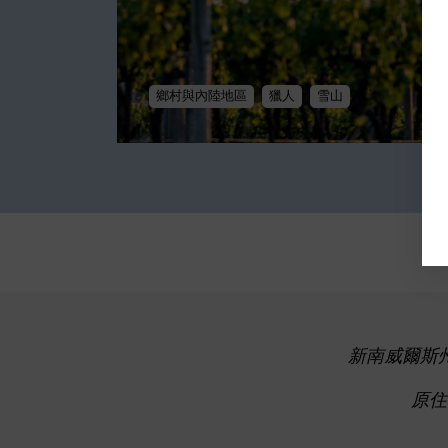
鄉村與內陸地區
獵人
雪山
新南威爾斯
原住