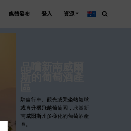
媒體發布
登入
資源
品嚐新南威爾
斯的葡萄酒產
區
騎自行車、觀光或乘坐熱氣球
或直升機飛越葡萄園，欣賞新
南威爾斯州多樣化的葡萄酒產
區。