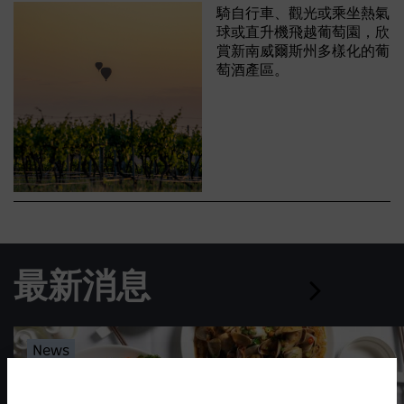
騎自行車、觀光或乘坐熱氣
球或直升機飛越葡萄園，欣
賞新南威爾斯州多樣化的葡
萄酒產區。
最新消息
News